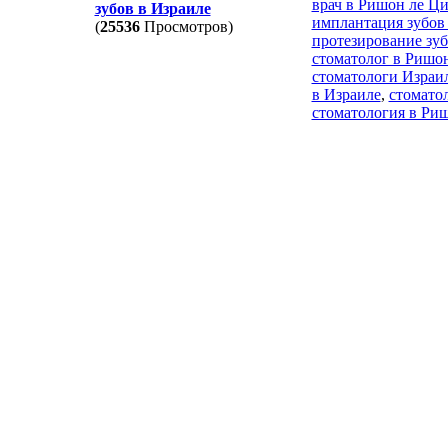
врач в Ришон ле Ц
зубов в Израиле
имплантация зубов
(
25536
Просмотров)
протезирование зу
стоматолог в Ришо
стоматологи Израи
в Израиле
,
стомато
стоматология в Ри