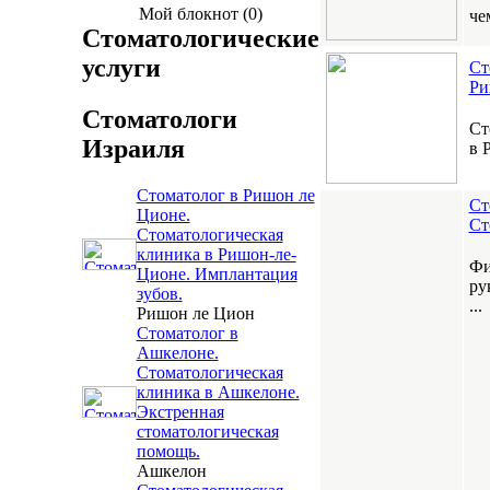
Мой блокнот (0)
че
Стоматологические
услуги
Ст
Ри
Стоматологи
Ст
Израиля
в 
Стоматолог в Ришон ле
Ст
Ционе.
Ст
Стоматологическая
клиника в Ришон-ле-
Фи
Ционе. Имплантация
ру
зубов.
...
Ришон ле Цион
Стоматолог в
Ашкелоне.
Стоматологическая
клиника в Ашкелоне.
Экстренная
стоматологическая
помощь.
Ашкелон