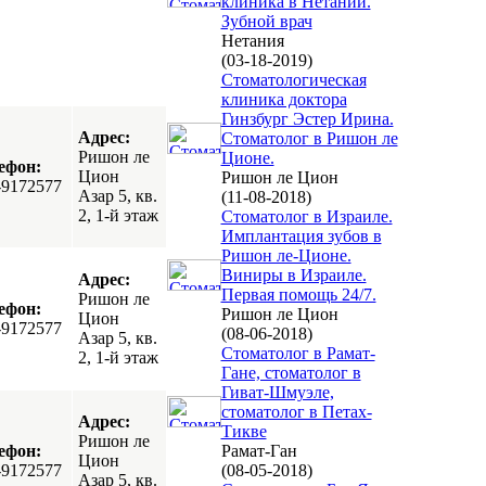
клиника в Нетании.
Зубной врач
Нетания
(03-18-2019)
Стоматологическая
клиника доктора
Гинзбург Эстер Ирина.
Адрес:
Стоматолог в Ришон ле
Ришон ле
Ционе.
ефон:
Цион
Ришон ле Цион
-9172577
Азар 5, кв.
(11-08-2018)
2, 1-й этаж
Стоматолог в Израиле.
Имплантация зубов в
Ришон ле-Ционе.
Виниры в Израиле.
Адрес:
Первая помощь 24/7.
Ришон ле
ефон:
Ришон ле Цион
Цион
-9172577
(08-06-2018)
Азар 5, кв.
Стоматолог в Рамат-
2, 1-й этаж
Гане, стоматолог в
Гиват-Шмуэле,
стоматолог в Петах-
Адрес:
Тикве
Ришон ле
ефон:
Рамат-Ган
Цион
-9172577
(08-05-2018)
Азар 5, кв.