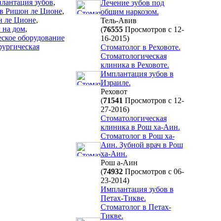
лантация зубов
,
Лечение зубов под
 в Ришон ле Ционе
,
общим наркозом.
н ле Ционе
,
Тель-Авив
 на дом
,
(
76555
Просмотров с 12-
еское оборудование
16-2015)
рургическая
Стоматолог в Реховоте.
Стоматологическая
клиника в Реховоте.
Имплантация зубов в
Израиле.
Реховот
(
71541
Просмотров с 12-
27-2016)
Стоматологическая
клиника в Рош ха-Аин.
Стоматолог в Рош ха-
Аин. Зубной врач в Рош
ха-Аин.
Рош а-Аин
(
74932
Просмотров с 06-
23-2014)
Имплантация зубов в
Петах-Тикве.
Стоматолог в Петах-
Тикве.