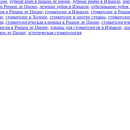
ионе
,
зубной врач в ришон ле ционе
,
зубные врачи в Израиле
,
имп
 в Ришон ле Ционе
,
лечение зубов в Израиле
,
отбеливание зубов
бов в Ришон ле Ционе
,
стоматолог в Израиле
,
стоматолог в Ришо
не
,
стоматолог в Холоне
,
стоматолог в центре страны
,
стоматолог
ля
,
стоматологическая клиника в Ришон ле Ционе
,
стоматологич
логия в Ришон ле Ционе
,
товары для стоматологов в Израиле
,
хи
шон ле Ционе
,
эстетическая стоматология