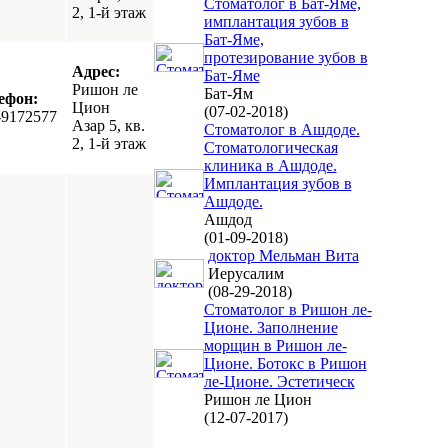
Cтоматолог в Бат-Яме,
2, 1-й этаж
имплантация зубов в
Бат-Яме,
протезирование зубов в
Адрес:
Бат-Яме
Ришон ле
Бат-Ям
ефон:
Цион
(07-02-2018)
-9172577
Азар 5, кв.
Стоматолог в Ашдоде.
2, 1-й этаж
Стоматологическая
клиника в Ашдоде.
Имплантация зубов в
Ашдоде.
Ашдод
(01-09-2018)
доктор Мельман Вита
Иерусалим
(08-29-2018)
Стоматолог в Ришон ле-
Ционе. Заполнение
морщин в Ришон ле-
Ционе. Ботокс в Ришон
ле-Ционе. Эстетическ
Ришон ле Цион
(12-07-2017)