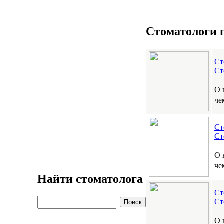
Стоматологи г
Ст
Ст
О 
че
Ст
Ст
О 
че
Найти стоматолога
Ст
Ст
О 