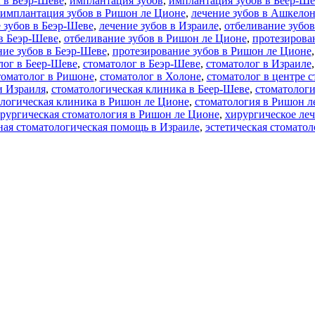
 в Беэр-Шеве
,
имплантация зубов
,
имплантация зубов в Беер-Ше
имплантация зубов в Ришон ле Ционе
,
лечение зубов в Ашкелон
 зубов в Беэр-Шеве
,
лечение зубов в Израиле
,
отбеливание зубо
в Беэр-Шеве
,
отбеливание зубов в Ришон ле Ционе
,
протезирован
ние зубов в Беэр-Шеве
,
протезирование зубов в Ришон ле Ционе
лог в Беер-Шеве
,
стоматолог в Беэр-Шеве
,
стоматолог в Израиле
томатолог в Ришоне
,
стоматолог в Холоне
,
стоматолог в центре 
и Израиля
,
стоматологическая клиника в Беер-Шеве
,
стоматологи
логическая клиника в Ришон ле Ционе
,
стоматология в Ришон л
рургическая стоматология в Ришон ле Ционе
,
хирургическое леч
ная стоматологическая помощь в Израиле
,
эстетическая стоматол