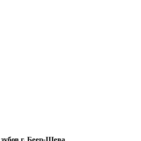
зубов г. Беер-Шева