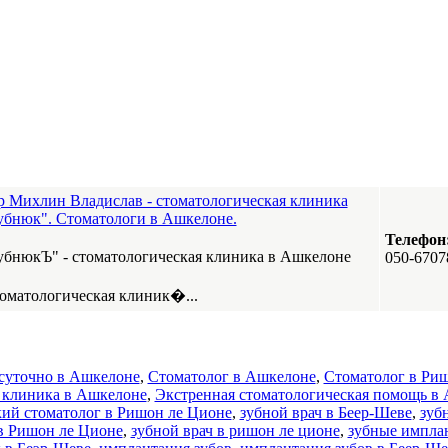
р Михлин Владислав - стоматологическая клиника
убнюк". Стоматологи в Ашкелоне.
Телефон
убнюкЪ" - стоматологическая клиника в Ашкелоне
050-6707
оматологическая клиник�...
осуточно в Ашкелоне
,
Стоматолог в Ашкелоне
,
Стоматолог в Ри
 клиника в Ашкелоне
,
Экстренная стоматологическая помощь в
кий стоматолог в Ришон ле Ционе
,
зубной врач в Беер-Шеве
,
зубн
 в Ришон ле Ционе
,
зубной врач в ришон ле ционе
,
зубные импла