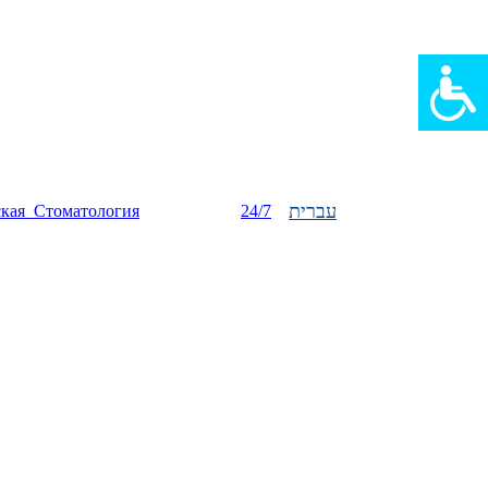
עברית
ская_Стоматология
24/7