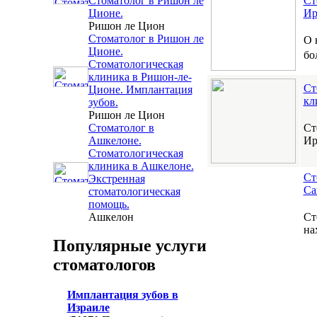
Ст
Стоматолог в Ришон ле
Ир
Ционе.
Ришон ле Цион
Стоматолог в Ришон ле
О 
Ционе.
бо
Стоматологическая
клиника в Ришон-ле-
Ст
Ционе. Имплантация
кл
зубов.
Ришон ле Цион
Ст
Стоматолог в
Ир
Ашкелоне.
Стоматологическая
клиника в Ашкелоне.
Ст
Экстренная
Са
стоматологическая
помощь.
Ст
Ашкелон
на
Популярные услуги
стоматологов
Имплантация зубов в
Израиле