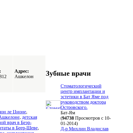
:
Адрес:
Зубные врачи
812
Ашкелон
Стоматологический
центр имплантации и
эстетики в Бат Яме под
руководством доктора
Островского.
шон ле Ционе
,
Бат-Ям
 Ашкелоне
,
детская
(
94738
Просмотров с 10-
ой врач в Беэр-
01-2014)
нтаты в Беер-Шеве
,
Д-р Михлин Владислав