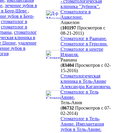
ве
,
имплантация
- стоматологическая
е
,
лечение зубов в
клиника "Зубнюк".
в в Беер-Шеве
,
Стоматологи в
ие зубов в Беер-
Ашкелоне.
,
стоматолог в
Ашкелон
,
стоматолог в
(
101197
Просмотров с
страны
,
стоматолог
08-21-2011)
ческая клиника в
Стоматолог в Раанане.
е Ционе
,
удаление
Стоматолог в Герцлии.
ение зубов в
Стоматолог в центре
огия
Израиля.
Раанана
(
83404
Просмотров с 02-
15-2016)
Стоматологическая
клиника в Тель-Авиве
Александра Кагановича.
Стоматолог в Тель
Авиве.
Тель-Авив
(
86732
Просмотров с 07-
02-2014)
Стоматолог в Тель-
Авиве. Имплантация
зубов в Тель-Авиве.