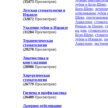
зубные имплантаты
(
35473
Просмотров)
зубов в Беэр-Шеве
,
Беер-Шеве
,
лечение
Детская стоматология в
отбеливание зубов 
Израиле
Шеве
,
протезирова
(
32872
Просмотров)
Ашкелоне
,
стомато
Ришон ле Ционе
,
с
Удаление зубов в Израиле
на дом
,
стоматолог
(
31284
Просмотров)
Беэр-Шеве
,
стомато
зубов в Израиле
,
хи
Терапевтическая
Ашкелоне
,
экстрен
стоматология
(
29270
Просмотров)
Диагностика и
консультация
(
28986
Просмотров)
Хирургическая
стоматология
(
26779
Просмотров)
Гигиена и профилактика
(
26489
Просмотров)
Лазерное отбеливание