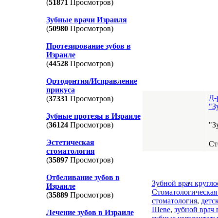
(
51871
Просмотров)
Зубные врачи Израиля
(
50980
Просмотров)
Протезирование зубов в
Израиле
(
44528
Просмотров)
Ортодонтия/Исправление
прикуса
Д-
(
37331
Просмотров)
"З
Зубные протезы в Израиле
"З
(
36124
Просмотров)
Эстетическая
Ст
стоматология
(
35897
Просмотров)
Отбеливание зубов в
Зубной врач кругл
Израиле
Стоматологическая
(
35889
Просмотров)
стоматология
,
детс
Шеве
,
зубной врач
Лечение зубов в Израиле