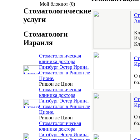
Мой блокнот (0)
Стоматологические
Ст
услуги
Аш
Кл
Стоматологи
Из
Израиля
Кл
Стоматологическая
Ст
клиника доктора
Ир
Гинзбург Эстер Ирина.
Стоматолог в Ришон ле
О 
Ционе.
бо
Ришон ле Цион
Стоматологическая
клиника доктора
Ст
Гинзбург Эстер Ирина.
Ир
Стоматолог в Ришон ле
Ционе.
О 
Ришон ле Цион
бо
Стоматологическая
клиника доктора
Гинзбург Эстер Ирина.