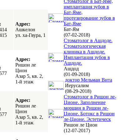
Cтоматолог в Бат-Яме,
имплантация зубов в
Бат-Яме,
протезирование зубов в
Бат-Яме
:
Адрес:
Бат-Ям
414
Ашкелон
(07-02-2018)
415
ул. ха-Гвура, 1
Стоматолог в Ашдоде.
Стоматологическая
клиника в Ашдоде.
Имплантация зубов в
Адрес:
Ашдоде.
Ришон ле
:
Ашдод
Цион
577
(01-09-2018)
Азар 5, кв. 2,
доктор Мельман Вита
1-й этаж
Иерусалим
(08-29-2018)
Стоматолог в Ришон ле-
Адрес:
Ционе. Заполнение
Ришон ле
морщин в Ришон ле-
:
Цион
Ционе. Ботокс в Ришон
577
Азар 5, кв. 2,
ле-Ционе. Эстетическ
1-й этаж
Ришон ле Цион
(12-07-2017)