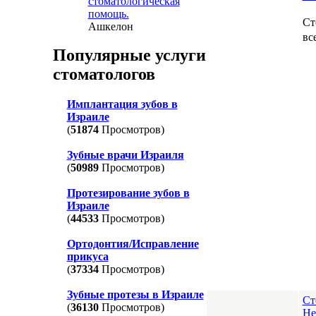
стоматологическая
помощь.
Ст
Ашкелон
вс
Популярные услуги
стоматологов
Имплантация зубов в
Израиле
(
51874
Просмотров)
Зубные врачи Израиля
(
50989
Просмотров)
Протезирование зубов в
Израиле
(
44533
Просмотров)
Ортодонтия/Исправление
прикуса
(
37334
Просмотров)
Зубные протезы в Израиле
Ст
(
36130
Просмотров)
Не