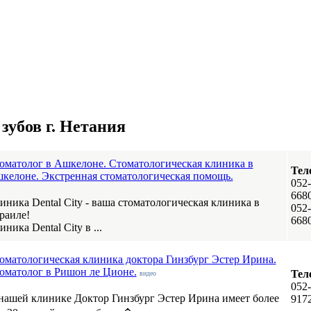
убов г. Нетания
оматолог в Ашкелоне. Стоматологическая клиника в
Тел
келоне. Экстренная стоматологическая помощь.
052-
668
иника Dental City - ваша стоматологическая клиника в
052-
раиле!
668
иника Dental City в ...
оматологическая клиника доктора Гинзбург Эстер Ирина.
оматолог в Ришон ле Ционе.
Тел
видео
052-
нашей клинике Доктор Гинзбург Эстер Ирина имеет более
917