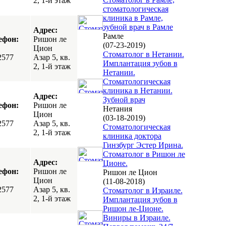
2, 1-й этаж
стоматологическая
клиника в Рамле,
зубной врач в Рамле
Адрес:
Рамле
ефон:
Ришон ле
(07-23-2019)
Цион
Стоматолог в Нетании.
2577
Азар 5, кв.
Имплантация зубов в
2, 1-й этаж
Нетании.
Стоматологическая
клиника в Нетании.
Адрес:
Зубной врач
ефон:
Ришон ле
Нетания
Цион
(03-18-2019)
2577
Азар 5, кв.
Стоматологическая
2, 1-й этаж
клиника доктора
Гинзбург Эстер Ирина.
Стоматолог в Ришон ле
Адрес:
Ционе.
ефон:
Ришон ле
Ришон ле Цион
Цион
(11-08-2018)
2577
Азар 5, кв.
Стоматолог в Израиле.
2, 1-й этаж
Имплантация зубов в
Ришон ле-Ционе.
Виниры в Израиле.