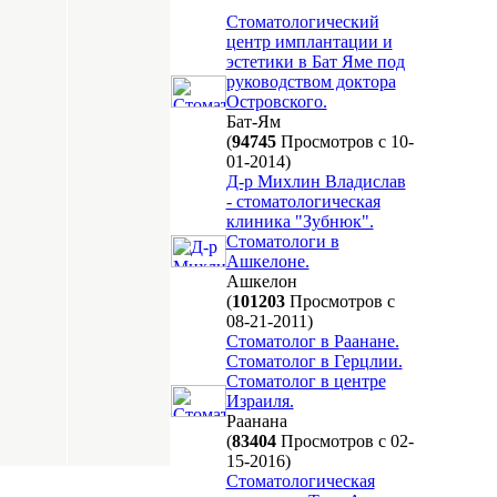
Стоматологический
центр имплантации и
эстетики в Бат Яме под
руководством доктора
Островского.
Бат-Ям
(
94745
Просмотров с 10-
01-2014)
Д-р Михлин Владислав
- стоматологическая
клиника "Зубнюк".
Стоматологи в
Ашкелоне.
Ашкелон
(
101203
Просмотров с
08-21-2011)
Стоматолог в Раанане.
Стоматолог в Герцлии.
Стоматолог в центре
Израиля.
Раанана
(
83404
Просмотров с 02-
15-2016)
Стоматологическая