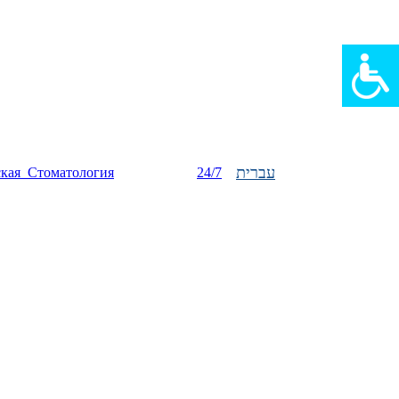
עברית
ская_Стоматология
24/7