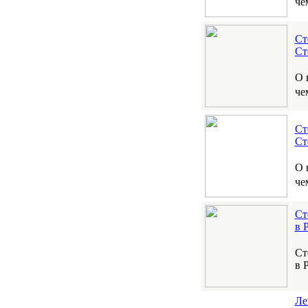
че
Ст
Ст
О 
че
Ст
Ст
О 
че
Ст
в 
Ст
в 
Ле