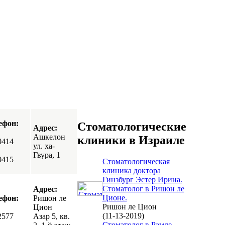
ефон:
Стоматологические
Адрес:
Ашкелон
клиники в Израиле
0414
ул. ха-
Гвура, 1
0415
Стоматологическая
клиника доктора
Гинзбург Эстер Ирина.
Стоматолог в Ришон ле
Адрес:
Ционе.
ефон:
Ришон ле
Ришон ле Цион
Цион
(11-13-2019)
2577
Азар 5, кв.
Стоматолог в Рамле,