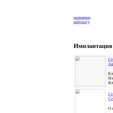
названию
рейтингу
Имплантация з
Ст
Аш
Кл
Из
Кл
Ст
Ст
О 