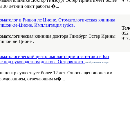
нашей клинике Доктор Гинзбург Эстер Ирина имеет более
917
м 30-летний опыт работы �...
оматолог в Ришон ле Ционе. Стоматологическая клиника
Ришон-ле-Ционе. Имплантация зубов.
Тел
052-
оматологическая клиника доктора Гинзбург Эстер Ирины
917
Ришон ле-Ционе .
оматологический центр имплантации и эстетики в Бат
е под руководством доктора Островского.
изображения
видео
ш центр существует более 12 лет. Он оснащен японским
орудованием, отвечающим м�...