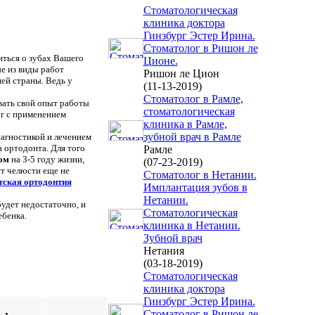
Стоматологическая
клиника доктора
Гинзбург Эстер Ирина.
Стоматолог в Ришон ле
иться о зубах Вашего
Ционе.
е из виды работ
Ришон ле Цион
ей страны. Ведь у
(11-13-2019)
Стоматолог в Рамле,
вать свой опыт работы
стоматологическая
г с применением
клиника в Рамле,
зубной врач в Рамле
иагностикой и лечением
а ортодонта.
Для того
Рамле
ом
на 3-5 году жизни,
(07-23-2019)
ст челюсти еще не
Стоматолог в Нетании.
тская ортодонтия
Имплантация зубов в
Нетании.
удет недостаточно, и
Стоматологическая
ебенка.
клиника в Нетании.
Зубной врач
Нетания
(03-18-2019)
Стоматологическая
клиника доктора
Гинзбург Эстер Ирина.
Стоматолог в Ришон ле