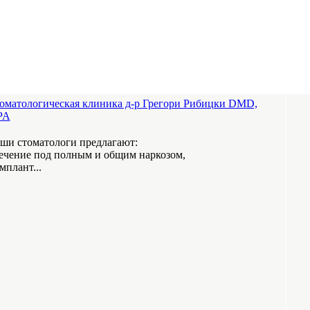
оматологическая клиника д-р Грегори Рибицки DMD,
PA
ши стоматологи предлагают:
лечение под полным и общим наркозом,
имплант...