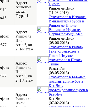
ефон:
Адрес:
Ционе.
Ашкелон
Ришон ле Цион
0414
ул. ха-
(11-08-2018)
Гвура, 1
Стоматолог в Израиле.
0415
Имплантация зубов в
Ришон ле-Ционе.
Виниры в Израиле.
Адрес:
Первая помощь 24/7.
ефон:
Ришон ле
Ришон ле Цион
Цион
(08-06-2018)
2577
Азар 5, кв.
Стоматолог в Рамат-
2, 1-й этаж
Гане, стоматолог в
Гиват-Шмуэле,
стоматолог в Петах-
Адрес:
Тикве
ефон:
Ришон ле
Рамат-Ган
Цион
(08-05-2018)
2577
Азар 5, кв.
Cтоматолог в Бат-Яме,
2, 1-й этаж
имплантация зубов в
Бат-Яме,
протезирование зубов в
Бат-Яме
Адрес:
Бат-Ям
ефон:
Ришон ле
(07-02-2018)
Цион