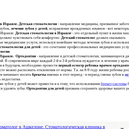
в Израиле.
Детская стоматология
- направление медицины, призванное забот
зубов,
лечение зубов у детей
, исправление врожденных изъянов - вот некоторы
 Израиле.
Детская стоматология в Израиле
- это отдельный пункт в жизни наш
 должно чувствовать себя комфортно.
Детский стоматолог
должен оказывать
е медицинские услуги, используя новейшие методы лечения зубов и использо
стоматология для детей
- это сочетание профессиональных медицинских услу
логии
.
 Израиле.
Ортодонтия
- направление в детской стоматологии, занимающееся д
. В современном мире каждый 2-й и 3-й ребенок нуждается в лечении у врач
м в будущем, необходимо провести
первый осмотр ребенка врачом ортодонт
расте можно распознать отклонения от нормы.
Т.к. на 8-9 году жизни ребенка ро
ти начинают носить
брекеты
именно в этот период - в период смены зубов и
де
 недостатки.
е зубов у детей может привести и к тому, что использования
брекет-системы
б
я удалять зубы.
Ортодонтия для детей
призвана сохранить здоровье вашего р
оматолог в Ашкелоне. Стоматологическая клиника в