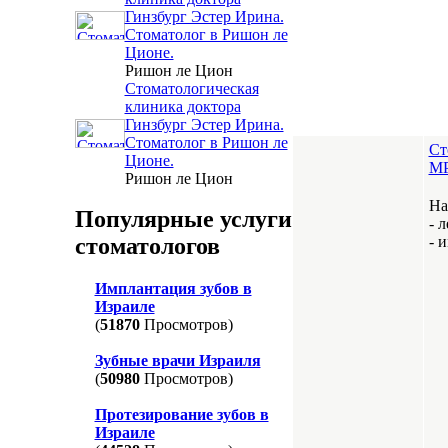
Гинзбург Эстер Ирина.
Стоматолог в Ришон ле
Ционе.
Ришон ле Цион
Стоматологическая
клиника доктора
Гинзбург Эстер Ирина.
Стоматолог в Ришон ле
Cт
Ционе.
M
Ришон ле Цион
На
Популярные услуги
- 
- 
стоматологов
Имплантация зубов в
Израиле
(
51870
Просмотров)
Зубные врачи Израиля
(
50980
Просмотров)
Протезирование зубов в
Израиле