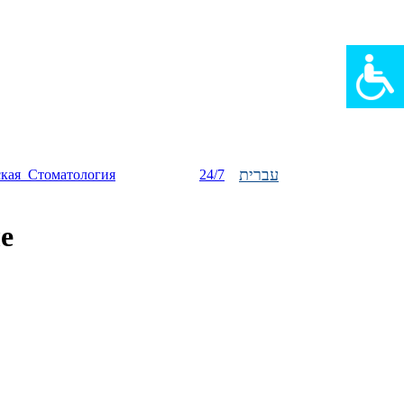
עברית
ская_Стоматология
24/7
е