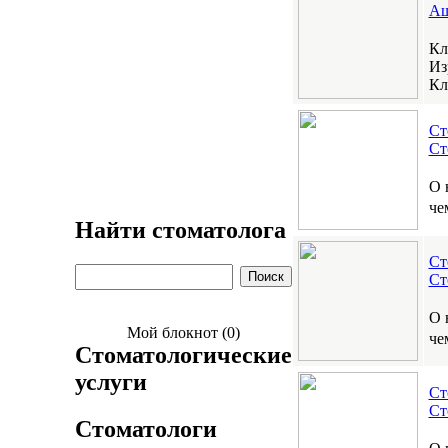
Аш
Кл
Из
Кл
Ст
Ст
О 
че
Найти стоматолога
Ст
Ст
О 
Мой блокнот (0)
че
Стоматологические
услуги
Ст
Ст
Стоматологи