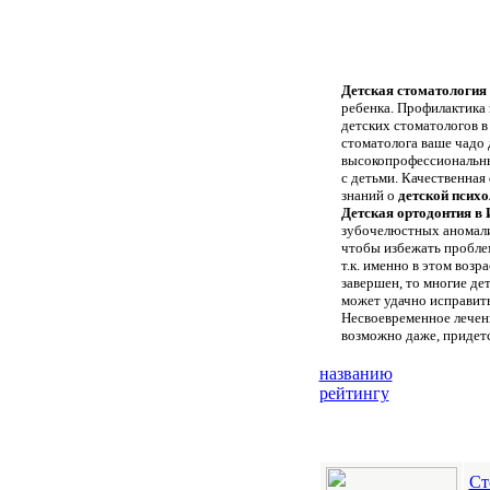
Детская стоматология 
ребенка. Профилактика 
детских стоматологов в
стоматолога ваше чадо
высокопрофессиональны
с детьми. Качественная
знаний о
детской психо
Детская ортодонтия в
зубочелюстных аномалий
чтобы избежать пробле
т.к. именно в этом воз
завершен, то многие де
может удачно исправить
Несвоевременное лечени
возможно даже, придетс
названию
рейтингу
Ст