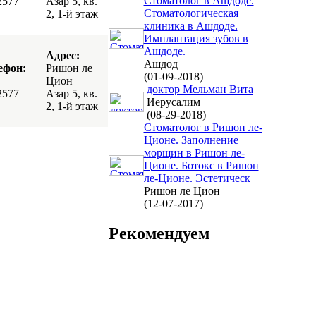
Стоматолог в Ашдоде.
2577
Азар 5, кв.
Стоматологическая
2, 1-й этаж
клиника в Ашдоде.
Имплантация зубов в
Ашдоде.
Адрес:
Ашдод
ефон:
Ришон ле
(01-09-2018)
Цион
доктор Мельман Вита
2577
Азар 5, кв.
Иерусалим
2, 1-й этаж
(08-29-2018)
Стоматолог в Ришон ле-
Ционе. Заполнение
морщин в Ришон ле-
Ционе. Ботокс в Ришон
ле-Ционе. Эстетическ
Ришон ле Цион
(12-07-2017)
Рекомендуем