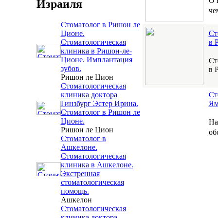
О 
Израиля
че
Стоматолог в Ришон ле
Ст
Ционе.
в 
Стоматологическая
клиника в Ришон-ле-
Ционе. Имплантация
Ст
зубов.
в 
Ришон ле Цион
Стоматологическая
Ст
клиника доктора
Ям
Гинзбург Эстер Ирина.
Стоматолог в Ришон ле
Ционе.
На
Ришон ле Цион
об
Стоматолог в
Ашкелоне.
Стоматологическая
клиника в Ашкелоне.
Экстренная
стоматологическая
помощь.
Ашкелон
Стоматологическая
клиника доктора